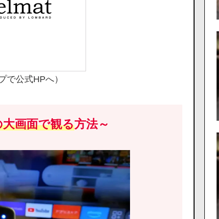
プで公式HPへ）
の大画面で観る
方法～