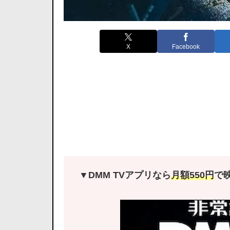
X
Facebook
▼DMM TVアプリなら
月額550円
で