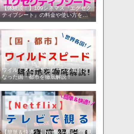
【体験談！】109シネマズ『エグゼク
ティブシート』の料金や使い方を徹
底解説！
ワイルドスピードシリーズの舞台と
なった国・都市を徹底解説！
【簡単＆快適！】Netflixをテレビで見