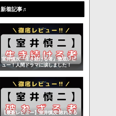
新着記事♬
室井慎次『生き続ける者』徹底レビ
ュー！人間ドラマに涙しました！
【最新レビュー】室井慎次 敗れざる