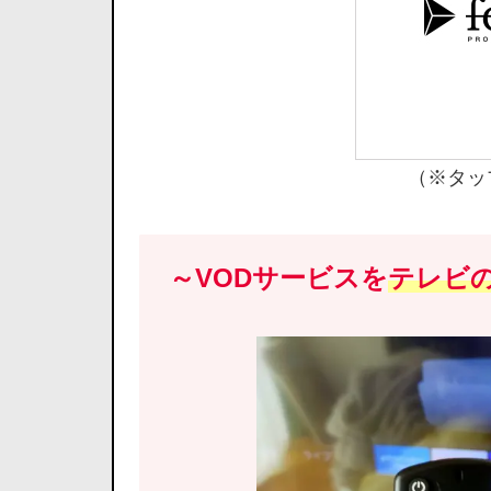
（※タッ
～VODサービスを
テレビ