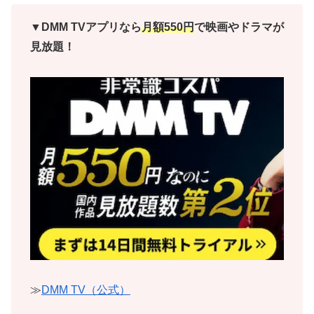
▼DMM TVアプリなら
月額550円
で映画やドラマが
見放題！
≫
DMM TV（公式）