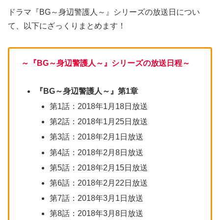
ドラマ『BG～身辺警護人～』シリーズの放送日につい
て、以下にざっくりまとめます！
～『BG～身辺警護人～』シリーズの放送日程～
『BG～身辺警護人～』第1章
第1話：2018年1月18日放送
第2話：2018年1月25日放送
第3話：2018年2月1日放送
第4話：2018年2月8日放送
第5話：2018年2月15日放送
第6話：2018年2月22日放送
第7話：2018年3月1日放送
第8話：2018年3月8日放送