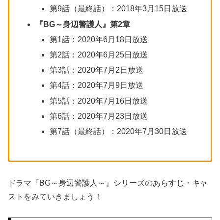
第9話（最終話）：2018年3月15日放送
『BG～身辺警護人』第2章
第1話：2020年6月18日放送
第2話：2020年6月25日放送
第3話：2020年7月2日放送
第4話：2020年7月9日放送
第5話：2020年7月16日放送
第6話：2020年7月23日放送
第7話（最終話）：2020年7月30日放送
ドラマ『BG～身辺警護人～』シリーズのあらすじ・キャ
ストをみていきましょう！