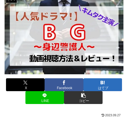
X
Facebook
はてブ
LINE
コピー
2023.09.27