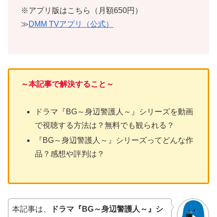
※アプリ版はこちら（月額650円）
≫
DMM TVアプリ（公式）
～本記事で解決すること～
ドラマ『BG～身辺警護人～』シリーズを動画
で視聴する方法は？無料でも観られる？
『BG～身辺警護人～』シリーズってどんな作
品？感想や評判は？
本記事は、
ドラマ『BG～身辺警護人～』シ