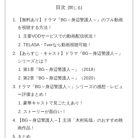
目次
【無料あり】ドラマ『BG～身辺警護人～』のフル動画
を視聴する方法！
主要VODサービスでの動画配信状況！
TELASA・Tverなら動画視聴可能！
【あらすじ・キャスト】ドラマ『BG～身辺警護人～』
シリーズとは？
第1章『BG～身辺警護人～』（2018）
第2章『BG～身辺警護人～』（2020）
ドラマ『BG～身辺警護人～』シリーズの感想・レビュ
ー評価まとめ！
豪華キャストで見ごたえあり！
ストーリーが面白い！
【BG～身辺警護人～】主演「木村拓哉」のおすすめ映
画作品！
まとめ