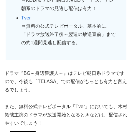
⇒KDDI＆テレビ朝日のVODサービス。テレ
朝系のドラマの見逃し配信は有力！
Tver
⇒無料の公式テレビポータル。基本的に、
「ドラマ放送終了後～翌週の放送直前」まで
の約1週間見逃し配信する。
ドラマ『BG～身辺警護人～』はテレビ朝日系ドラマです
ので、今後も「TELASA」での配信がもっとも有力と言え
るでしょう。
また、無料公式テレビポータル「Tver」においても、木村
拓哉主演のドラマが放送開始となるときなどは、配信され
やすいでしょう！