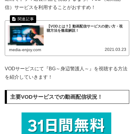
信）サービスを利用することがおすすめ！
【VODとは？】動画配信サービスの使い方・視
聴方法を徹底解説！
2021.03.23
media-enjoy.com
VODサービスにて『BG～身辺警護人～』を視聴する方法
を紹介していきます！
主要VODサービスでの動画配信状況！