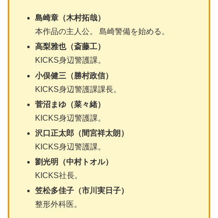
島崎章（木村拓哉）
本作品の主人公。 島崎警備を始める。
高梨雅也（斎藤工）
KICKS身辺警護課。
小俣健三（勝村政信）
KICKS身辺警護課課長。
菅沼まゆ（菜々緒）
KICKS身辺警護課。
沢口正太郎（間宮祥太朗）
KICKS身辺警護課。
劉光明（中村トオル）
KICKS社長。
笠松多佳子（市川実日子）
整形外科医。