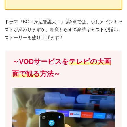
ドラマ『BG～身辺警護人～』第2章では、少しメインキャ
ストが変わりますが、相変わらずの豪華キャストが揃い、
ストーリーを盛り上げます！
～VODサービスを
テレビの大画
面で観る
方法～