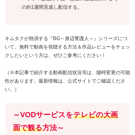
の約1週間見逃し配信する。
キムタクが熱演する『BG～身辺警護人～』シリーズにつ
いて、無料で動画を視聴する方法＆作品レビューをチェッ
クしたいという方は、ぜひご参考にください！
（※本記事で紹介する動画配信状況等は、随時変更の可能
性があります。最新情報は、公式サイトでご確認くださ
い。）
～VODサービスを
テレビの大画
面で観る
方法～