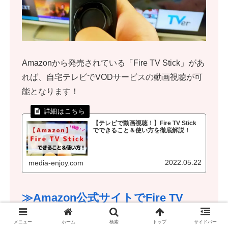
Amazonから発売されている「Fire TV Stick」があ
れば、自宅テレビでVODサービスの動画視聴が可
能となります！
【テレビで動画視聴！】Fire TV Stick
でできること＆使い方を徹底解説！
2022.05.22
media-enjoy.com
≫Amazon公式サイトでFire TV
Stickをチェックする！
メニュー
ホーム
検索
トップ
サイドバー