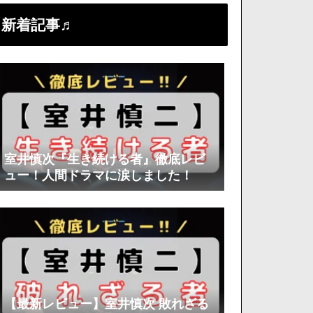
新着記事♬
室井慎次『生き続ける者』徹底レビ
ュー！人間ドラマに涙しました！
【最新レビュー】室井慎次 敗れざる