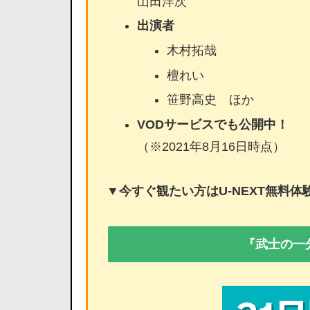
山田洋次
出演者
木村拓哉
檀れい
笹野高史 ほか
VODサービスでも公開中！
（※2021年8月16日時点）
▼今すぐ観たい方はU-NEXT無料
『武士の一分