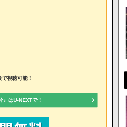
体験で視聴可能！
』はU-NEXTで！