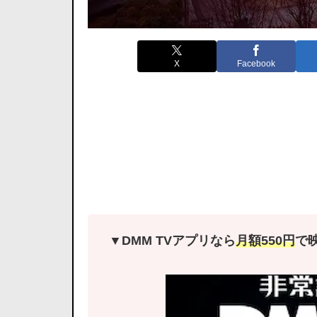
X
Facebook
▼DMM TVアプリなら
月額550円
で