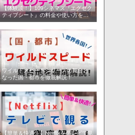
【体験談！】109シネマズ『エグゼク
ティブシート』の料金や使い方を徹
底解説！
ワイルドスピードシリーズの舞台と
なった国・都市を徹底解説！
【簡単＆快適！】Netflixをテレビで見