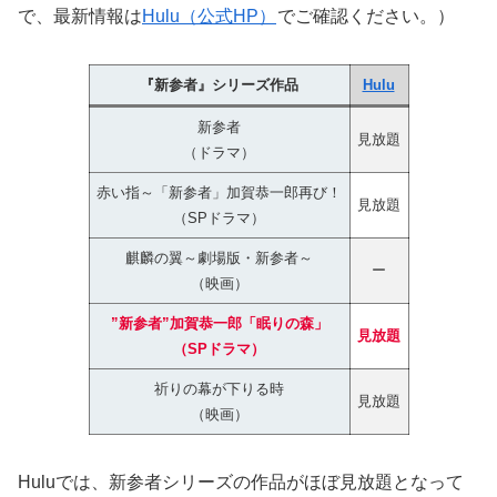
で、最新情報は
Hulu（公式HP）
でご確認ください。）
『新参者』シリーズ作品
Hulu
新参者
見放題
（ドラマ）
赤い指～「新参者」加賀恭一郎再び！
見放題
（SPドラマ）
麒麟の翼～劇場版・新参者～
ー
（映画）
”新参者”加賀恭一郎「眠りの森」
見放題
（SPドラマ）
祈りの幕が下りる時
見放題
（映画）
Huluでは、新参者シリーズの作品がほぼ見放題となって