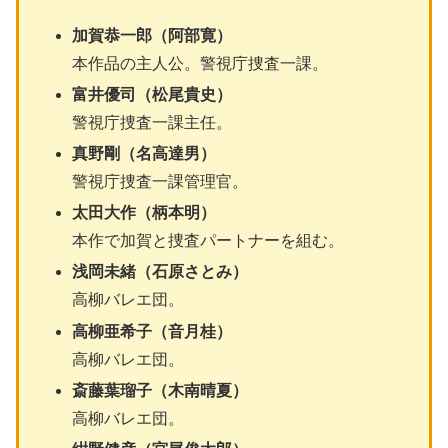
加賀恭一郎（阿部寛）
本作品の主人公。警視庁捜査一課。
富井優司（松尾貴史）
警視庁捜査一課主任。
真野剛（名高達男）
警視庁捜査一課管理官。
太田大作（柄本明）
本作で加賀と捜査パートナーを組む。
浅岡未緒（石原さとみ）
高柳バレエ団。
高柳亜希子（音月桂）
高柳バレエ団。
斎藤葉瑠子（木南晴夏）
高柳バレエ団。