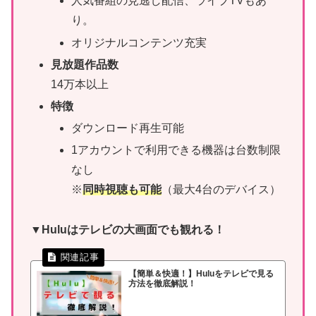
人気番組の見逃し配信、ライブTVもあ
り。
オリジナルコンテンツ充実
見放題作品数
14万本以上
特徴
ダウンロード再生可能
1アカウントで利用できる機器は台数制限
なし
※
同時視聴も可能
（最大4台のデバイス）
▼Huluはテレビの大画面でも観れる！
【簡単＆快適！】Huluをテレビで見る
方法を徹底解説！