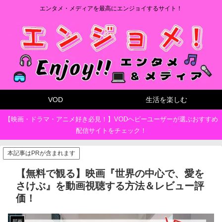
エンタメ・メディアを最高にエンジョイするサイト！
VOD
生活を楽しむ
【映画・ドラマ・アニメ好き必見！】VODヘビーユーザーが選ぶおすすめ
配信サイトをチェック！
本記事はPRが含まれます
【無料で観る】映画『世界の中心で、愛を
さけぶ』を動画視聴する方法＆レビュー評
価！
邦画