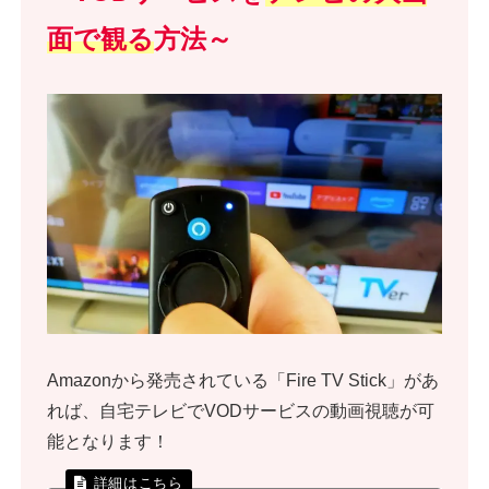
面で観る
方法～
Amazonから発売されている「Fire TV Stick」があ
れば、自宅テレビでVODサービスの動画視聴が可
能となります！