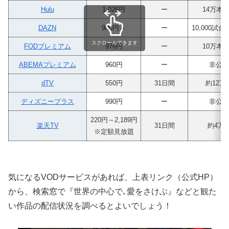
Hulu
1,026円
ー
14万本
DAZN
980円～
ー
10,000試合
スクロールできます
FODプレミアム
976円
ー
10万本
ABEMAプレミアム
960円
ー
非公開
dTV
550円
31日間
約12万
ディズニープラス
990円
ー
非公開
220円～2,189円
楽天TV
31日間
約4万
※定額見放題
気になるVODサービスがあれば、上表リンク（公式HP）
から、検索窓で『世界の中心で､愛をさけぶ』などと観た
い作品の配信状況を調べるとよいでしょう！