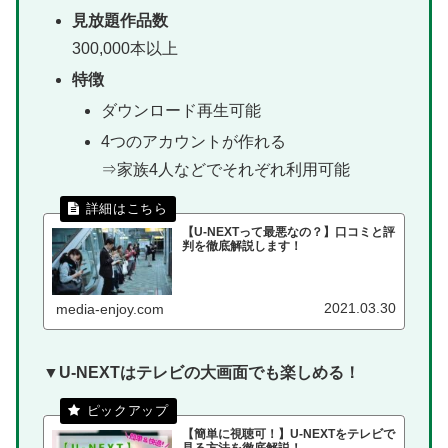
見放題作品数
300,000本以上
特徴
ダウンロード再生可能
4つのアカウントが作れる
⇒家族4人などでそれぞれ利用可能
【U-NEXTって最悪なの？】口コミと評
判を徹底解説します！
2021.03.30
media-enjoy.com
▼U-NEXTはテレビの大画面でも楽しめる！
【簡単に視聴可！】U-NEXTをテレビで