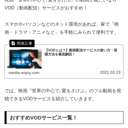
VOD（動画配信）サービスがおすすめ！
スマホやパソコンなどのネット環境があれば、家で「映
画・ドラマ・アニメなど」を手軽にみられて便利です。
【VODとは？】動画配信サービスの使い方・視
聴方法を徹底解説！
2021.03.23
media-enjoy.com
では、映画『世界の中心で､愛をさけぶ』のフル動画を視
聴できるVODサービスを紹介していきます。
おすすめVODサービス一覧！