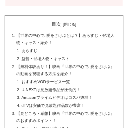
目次
【世界の中心で､愛をさけぶとは？】あらすじ・登場人
物・キャスト紹介！
あらすじ
監督・登場人物・キャスト
【無料体験あり！】映画『世界の中心で､愛をさけぶ』
の動画を視聴する方法を紹介！
おすすめVODサービス一覧！
U-NEXTは見放題作品が圧倒的！
Amazonプライムビデオはコスパ抜群！
dTVは安価で見放題作品数が豊富！
【見どころ・感想】映画『世界の中心で､愛をさけぶ』
のおすすめポイント！