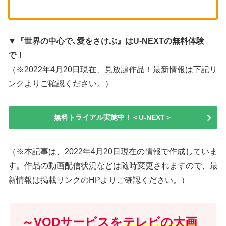
▼『世界の中心で､愛をさけぶ』はU-NEXTの無料体験
で！
（※2022年4月20日現在、見放題作品！最新情報は下記リ
ンクよりご確認ください。）
無料トライアル実施中！＜U-NEXT＞
（※本記事は、2022年4月20日現在の情報で作成していま
す。作品の動画配信状況などは随時変更されますので、最
新情報は掲載リンクのHPよりご確認ください。）
～VODサービスを
テレビの大画