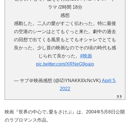
ラマ /2時間 18分
感想
感動した。二人の愛がすごく伝わった。特に最後
の空港のシーンはとてもぐっと来た。劇中の過去
の回想で出てくる風景もとてもオシャレでとても
良かった。少し昔の映画なのでその頃の時代も感
じられて良かった。
#映画
pic.twitter.com/XRNeG9oaio
— サブ＠映画感想 (@IZiYNAKKl0cNcVK)
April 5,
2022
映画『世界の中心で､愛をさけぶ』は、2004年5月8日公開
のラブロマンス作品。