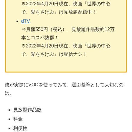
※2022年4月20日現在、映画『世界の中心
で、愛をさけぶ』は見放題配信中！
dTV
⇒月額550円（税込）、見放題作品数約12万
本とコスパ抜群！
※2022年4月20日現在、映画『世界の中心
で、愛をさけぶ』は配信ナシ！
僕が実際にVODを使ってみて、選ぶ基準として大切なの
は、
見放題作品数
料金
利便性