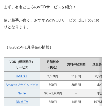
まず、有名どころのVODサービスを紹介！
使い勝手が良く、おすすめのVODサービスは以下のとお
りとなります。
（※2025年1月現在の情報）
VOD（動画配信）
月額料金
無料体験期間
見放題作
サービス
（税込）
U-NEXT
2,189円
31日間
30万本
Amazonプライムビデオ
600円
30日間
非公開
Netflix
790～1,980円
ー
非公開
DMM TV
550円
14日間
19万本