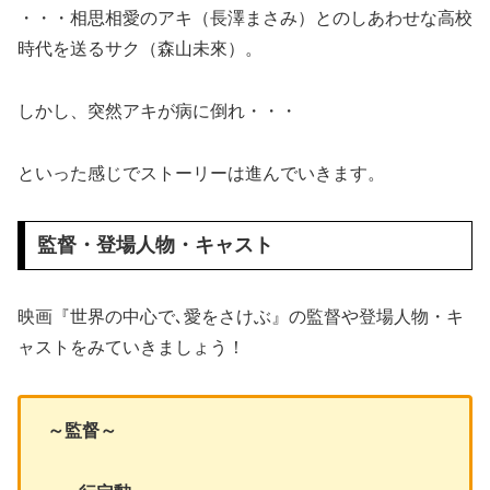
・・・相思相愛のアキ（長澤まさみ）とのしあわせな高校
時代を送るサク（森山未來）。
しかし、突然アキが病に倒れ・・・
といった感じでストーリーは進んでいきます。
監督・登場人物・キャスト
映画『世界の中心で､愛をさけぶ』の監督や登場人物・キ
ャストをみていきましょう！
～監督～